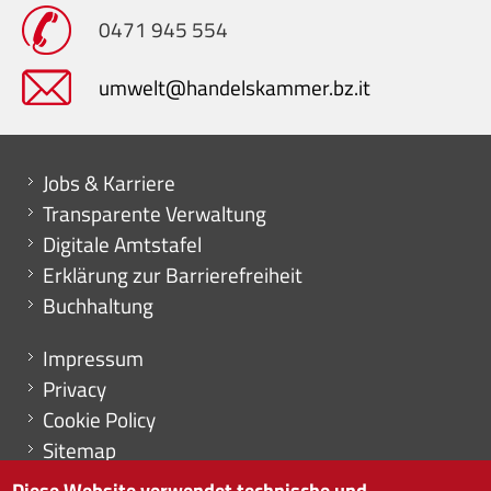
0471 945 554
umwelt@handelskammer.bz.it
Mini menu di servizio
Jobs & Karriere
Transparente Verwaltung
Digitale Amtstafel
Erklärung zur Barrierefreiheit
Buchhaltung
Menu footer
Impressum
Privacy
Cookie Policy
Sitemap
Cookie-Einstellungen
Diese Website verwendet technische und