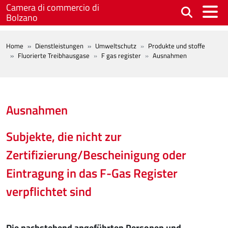
Skip to main content
Camera di commercio di
Bolzano
BREADCRUMB
Home
Dienstleistungen
Umweltschutz
Produkte und stoffe
Fluorierte Treibhausgase
F gas register
Ausnahmen
Ausnahmen
Subjekte, die nicht zur
Zertifizierung/Bescheinigung oder
Eintragung in das F-Gas Register
verpflichtet sind
Die nachstehend angeführten Personen und