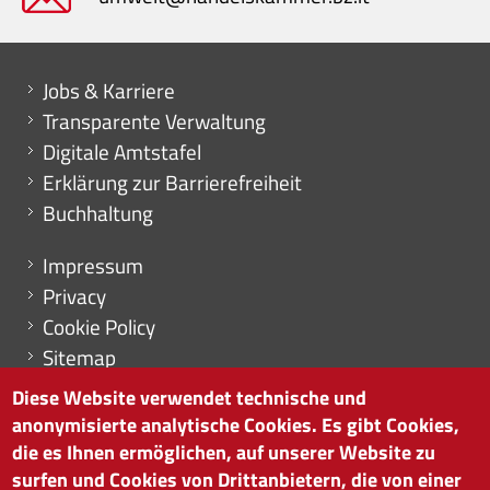
Mini menu di servizio
Jobs & Karriere
Transparente Verwaltung
Digitale Amtstafel
Erklärung zur Barrierefreiheit
Buchhaltung
Menu footer
Impressum
Privacy
Cookie Policy
Sitemap
Cookie-Einstellungen
Diese Website verwendet technische und
anonymisierte analytische Cookies. Es gibt Cookies,
die es Ihnen ermöglichen, auf unserer Website zu
surfen und Cookies von Drittanbietern, die von einer